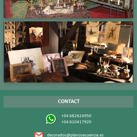
CONTACT
+34 682624950
+34 610417920
decorados@planosecuencia.es